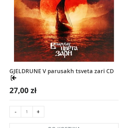
GJELDRUNE V parusakh tsveta zari CD
27,00 zł
-
+