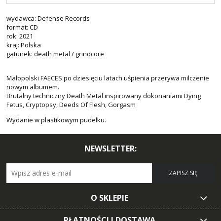
wydawca: Defense Records
format: CD
rok: 2021
kraj: Polska
gatunek: death metal / grindcore
Małopolski FAECES po dziesięciu latach uśpienia przerywa milczenie
nowym albumem.
Brutalny techniczny Death Metal inspirowany dokonaniami Dying
Fetus, Cryptopsy, Deeds Of Flesh, Gorgasm
Wydanie w plastikowym pudełku.
NEWSLETTER:
ZAPISZ SIĘ
O SKLEPIE
PŁATNOŚCI I DOSTAWA