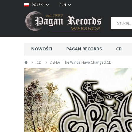
POLSKI
PLN
NOWOŚCI
PAGAN RECORDS
CD
›
›
CD
DEFEAT The Winds Have Changed CD