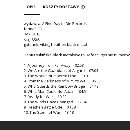
OPIS
KOSZTY DOSTAWY
wydawca: A Fine Day to Die Records
format: CD
Rok: 2016
kraj: USA
gatunek: viking heathen black metal
Debiut wikińsko-black metalowego Defeat. Ręcznie numerowa
1. A Journey from Far Away 02:53
2. We Are the Guardians of Asgard 07:04
3. The Worlds Numbered Nine 10:01
4. From the Darkness of Mimir's Well 06:53
5. Who Guards the Rainbow Bridge 04:49
6. What Man Could Not Attain 04:51
7. Ready for War 10:22
8. The Winds Have Changed 12:04
9. Heathen Battle Ode 04:58
10. The Storm of War 13:18