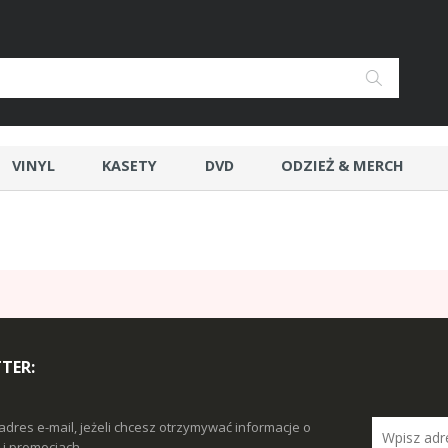
VINYL
KASETY
DVD
ODZIEŻ & MERCH
TER:
adres e-mail, jeżeli chcesz otrzymywać informacje o
i promocjach.