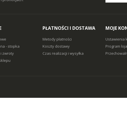
E
PŁATNOŚCI I DOSTAWA
MOJE KO
owe
Metody płatności
Ustawienia 
na - stopka
Koszty dostawy
Program loj
i zwroty
Czas realizacji i wysyłka
Przechowaln
sklepu