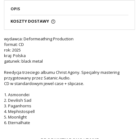
OPIS
KOSZTY DOSTAWY
wydawca: Deformeathing Production
format: CD
rok: 2025
kraj: Polska
gatunek: black metal
Reedycja trzeciego albumu Christ Agony. Specjalny mastering
przygotowany przez Satanic Audio.
CD w standardowym jewel case + slipcase.
1. Asmoondei
2. Devilish Sad
3. Paganhorns
4. Mephistospell
5. Moonlight
6. Eternalhate