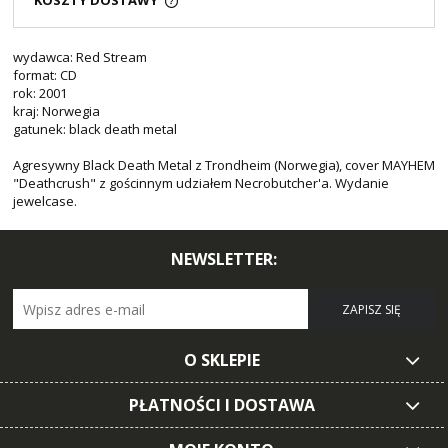
KOSZTY DOSTAWY
wydawca: Red Stream
format: CD
rok: 2001
kraj: Norwegia
gatunek: black death metal
Agresywny Black Death Metal z Trondheim (Norwegia), cover MAYHEM
"Deathcrush" z gościnnym udziałem Necrobutcher'a. Wydanie
jewelcase.
NEWSLETTER:
ZAPISZ SIĘ
O SKLEPIE
PŁATNOŚCI I DOSTAWA