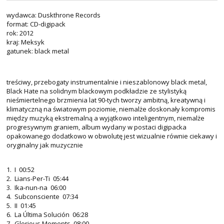
wydawca: Duskthrone Records
format: CD-digipack
rok: 2012
kraj: Meksyk
gatunek: black metal
treściwy, przebogaty instrumentalnie i nieszablonowy black metal,
Black Hate na solidnym blackowym podkładzie ze stylistyką
nieśmiertelnego brzmienia lat 90-tych tworzy ambitną, kreatywną i
klimatyczną na światowym poziomie, niemalże doskonały kompromis
między muzyką ekstremalną a wyjątkowo inteligentnym, niemalże
progresywnym graniem, album wydany w postaci digipacka
opakowanego dodatkowo w obwolutę jest wizualnie równie ciekawy i
oryginalny jak muzycznie
1. I 00:52
2. Lians-Per-Ti 05:44
3. Ika-nun-na 06:00
4. Subconsciente 07:34
5. II 01:45
6. La Última Solución 06:28
7. Glorious Moments 08:00