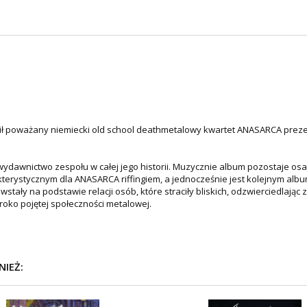
cił poważany niemiecki old school deathmetalowy kwartet ANASARCA preze
 wydawnictwo zespołu w całej jego historii. Muzycznie album pozostaje o
kterystycznym dla ANASARCA riffingiem, a jednocześnie jest kolejnym al
ały na podstawie relacji osób, które straciły bliskich, odzwierciedlając
eroko pojętej społeczności metalowej.
NIEŻ: