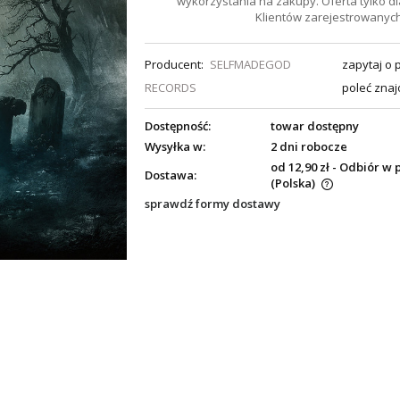
wykorzystania na zakupy. Oferta tylko dl
Klientów zarejestrowanych
Producent:
SELFMADEGOD
zapytaj o 
RECORDS
poleć zna
Dostępność:
towar dostępny
Wysyłka w:
2 dni robocze
od 12,90 zł
- Odbiór w 
Dostawa:
(Polska)
sprawdź formy dostawy