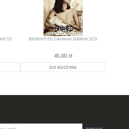
ted CD
BENIGHTED Carnivore Sublime 2CD
TESSARACT
45,00 zł
DO KOSZYKA