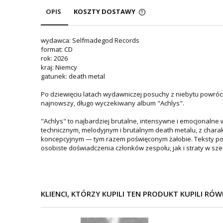
OPIS
KOSZTY DOSTAWY
wydawca: Selfmadegod Records
format: CD
rok: 2026
kraj: Niemcy
gatunek: death metal
Po dziewięciu latach wydawniczej posuchy z niebytu powró
najnowszy, długo wyczekiwany album "Achlys".
"Achlys" to najbardziej brutalne, intensywne i emocjonalne
technicznym, melodyjnym i brutalnym death metalu, z chara
koncepcyjnym — tym razem poświęconym żałobie. Teksty powst
osobiste doświadczenia członków zespołu, jak i straty w sz
KLIENCI, KTÓRZY KUPILI TEN PRODUKT KUPILI RÓW