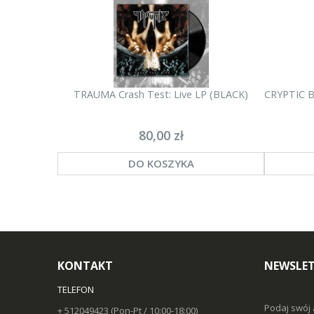
TRAUMA Crash Test: Live LP (BLACK)
CRYPTIC B
80,00 zł
DO KOSZYKA
KONTAKT
NEWSLET
TELEFON
Podaj swój 
+ 512049423 (Pon-Pt / 10:00-18:00)