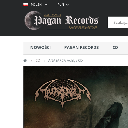
POLSKI
PLN
NOWOŚCI
PAGAN RECORDS
CD
›
›
CD
ANASARCA Achlys CD