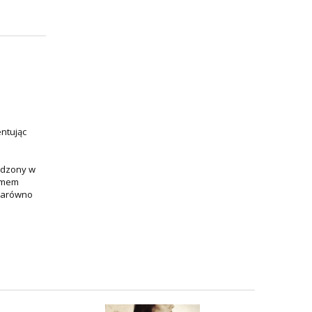
ntując
sadzony w
bumem
 zarówno