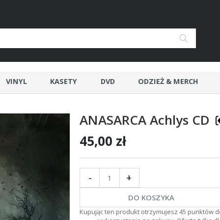
VINYL
KASETY
DVD
ODZIEŻ & MERCH
ANASARCA Achlys CD
45,00 zł
-
+
DO KOSZYKA
Kupując ten produkt otrzymujesz
45
punktów d