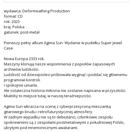
wydawca: Deformeathing Production
format: CD
rok: 2023
kraj: Polska
gatunek: post-metal
Pierwszy pełny album Agima Sun. Wydanie w pudełku Super Jewel
Case.
Nowa Europa 2333 rok.
Maszyny klonują nasze wspomnienia z popiołów zapasowych
archiwów ludzkości.
Ludzkość od dziesięcioleci próbowała wyginąć i poddać się głównemu
programowi kontroli.
I spokojnie umarła.
Ale ostateczna historia miłosna nie zostanie napisana w przyszłości.
Miałoby to miejsce tutaj, w naszej teraźniejszości.
Agima Sun wkracza na scenę z cyberprzesyconą mieszanką
gitarowego brudu i retrofuturystycznej atmosfery.
W żadnym wypadku nie są to debiutanci, członkowie zespołu
spokrewnieni są z zespołami postmetalowymi z południowej Polski,
ukrytymi pod mnemonicznymi awatarami.