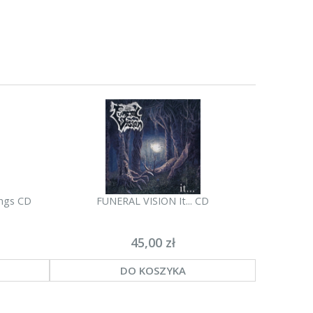
ongs CD
FUNERAL VISION It... CD
NECROMUTI
45,00 zł
DO KOSZYKA