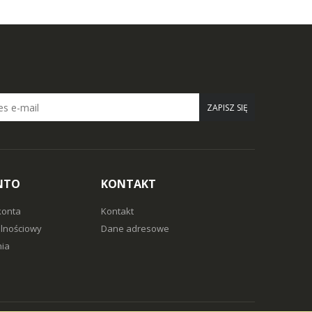
ZAPISZ SIĘ
NTO
KONTAKT
konta
Kontakt
alnościowy
Dane adresowe
ia