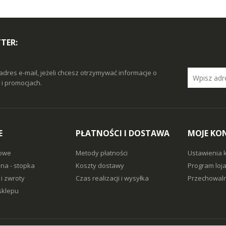
TER:
adres e-mail, jeżeli chcesz otrzymywać informacje o
i promocjach.
E
PŁATNOŚCI I DOSTAWA
MOJE KO
owe
Metody płatności
Ustawienia 
na - stopka
Koszty dostawy
Program loj
i zwroty
Czas realizacji i wysyłka
Przechowaln
sklepu