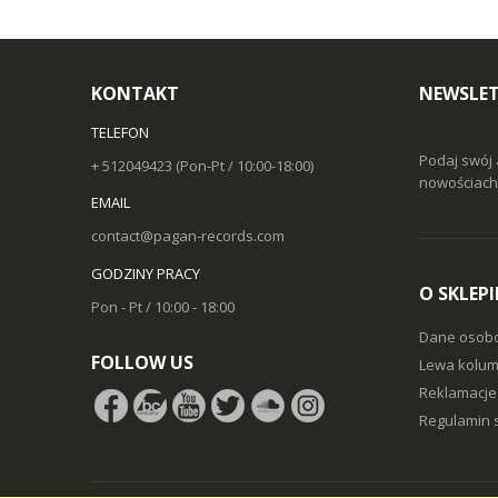
KONTAKT
NEWSLET
TELEFON
Podaj swój 
+ 512049423 (Pon-Pt / 10:00-18:00)
nowościach 
EMAIL
contact@pagan-records.com
GODZINY PRACY
O SKLEPI
Pon - Pt / 10:00 - 18:00
Dane osob
FOLLOW US
Lewa kolum
Reklamacje 
Regulamin 