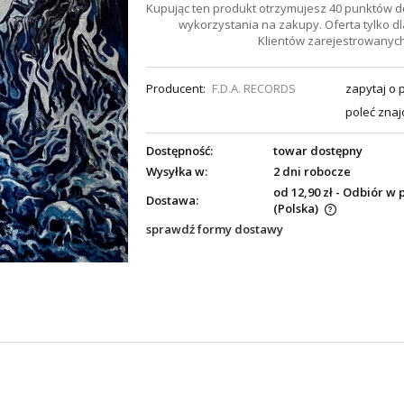
Kupując ten produkt otrzymujesz
40
punktów d
wykorzystania na zakupy. Oferta tylko dl
Klientów zarejestrowanych
Producent:
F.D.A. RECORDS
zapytaj o 
poleć zna
Dostępność:
towar dostępny
Wysyłka w:
2 dni robocze
od 12,90 zł
- Odbiór w 
Dostawa:
(Polska)
sprawdź formy dostawy