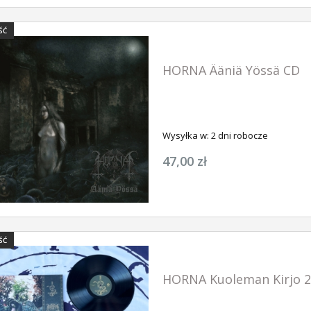
ŚĆ
HORNA Ääniä Yössä CD
Wysyłka w:
2 dni robocze
47,00 zł
ŚĆ
HORNA Kuoleman Kirjo 2