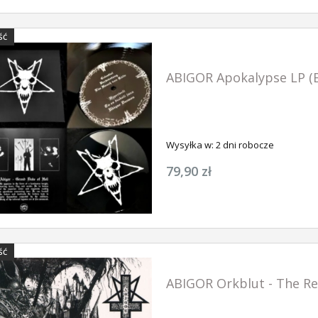
ŚĆ
SZYKA
DO KOSZYKA
DO KOSZ
ABIGOR Apokalypse LP (
Wysyłka w:
2 dni robocze
79,90 zł
ŚĆ
ABIGOR Orkblut - The Re