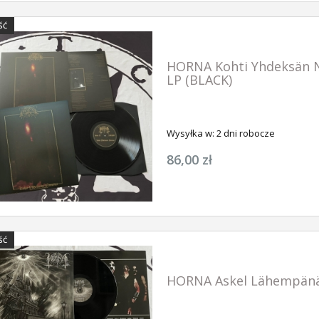
ŚĆ
HORNA Kohti Yhdeksän N
LP (BLACK)
Wysyłka w:
2 dni robocze
86,00 zł
ŚĆ
HORNA Askel Lähempänä