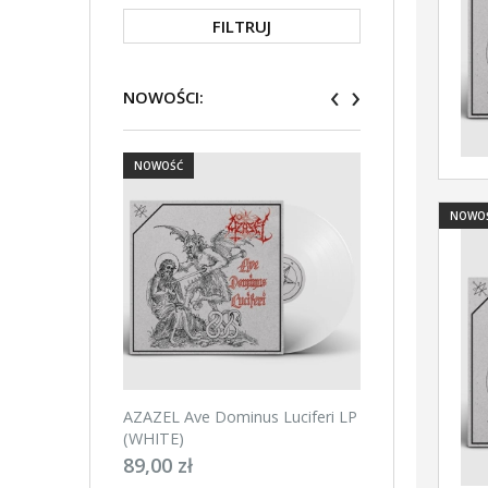
FILTRUJ
‹
›
NOWOŚCI:
NOWOŚĆ
NOWOŚĆ
NOWO
AZAZEL Ave Dominus Luciferi LP
AZAZEL Ave Domin
(WHITE)
(BLACK)
89,00 zł
89,00 zł