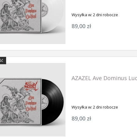
Wysyłka w:
2 dni robocze
89,00 zł
NOWOŚĆ
NOWOŚĆ
ŚĆ
AZAZEL Ave Dominus Luci
Wysyłka w:
2 dni robocze
ABIGOR Orkblut - 
Retaliation CD-digi
us Luciferi LP
ABIGOR Apokalypse LP (BLACK)
89,00 zł
47,90 zł
79,90 zł