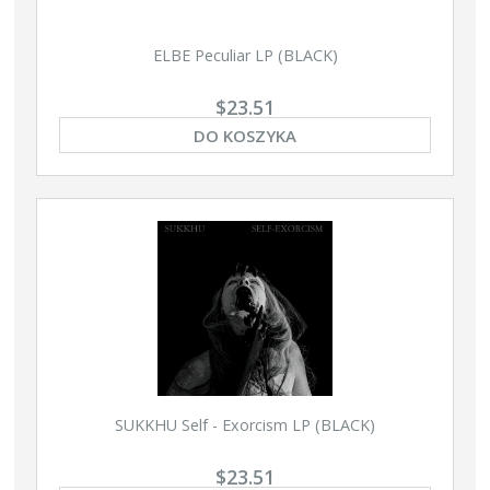
ELBE Peculiar LP (BLACK)
$23.51
DO KOSZYKA
SUKKHU Self - Exorcism LP (BLACK)
$23.51