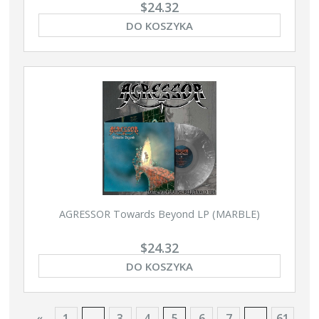
$24.32
DO KOSZYKA
AGRESSOR Towards Beyond LP (MARBLE)
$24.32
DO KOSZYKA
«
1
...
3
4
5
6
7
...
61