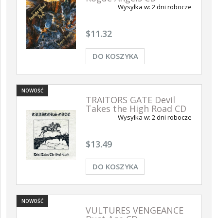
Wysyłka w:
2 dni robocze
ŚĆ
NOWOŚĆ
NOWOŚĆ
$11.32
DO KOSZYKA
NOWOŚĆ
TRAITORS GATE Devil
Takes the High Road CD
ABIG
Wysyłka w:
2 dni robocze
Retal
EL Ave Dominus Luciferi
ABIGOR Apokalypse LP
LP (BLACK)
(BLACK)
DO KOSZYKA
DO KOSZYKA
$13.49
$24.05
$21.59
DO KOSZYKA
NOWOŚĆ
VULTURES VENGEANCE