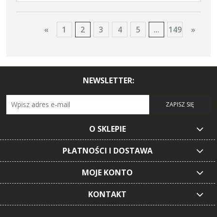
«
1
2
3
4
5
...
149
»
NEWSLETTER:
ZAPISZ SIĘ
O SKLEPIE
PŁATNOŚCI I DOSTAWA
MOJE KONTO
KONTAKT