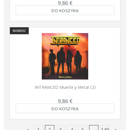
9,86 €
DO KOSZYKA
NOWOŚĆ
INTRANCED Muerte y Metal CD
9,86 €
DO KOSZYKA
«
1
2
3
4
5
...
149
»